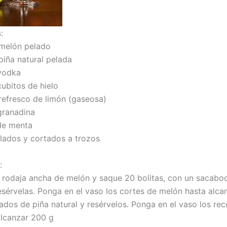
:
 melón pelado
piña natural pelada
vodka
cubitos de hielo
refresco de limón (gaseosa)
granadina
de menta
elados y cortados a trozos
:
 rodaja ancha de melón y saque 20 bolitas, con un sacabo
sérvelas. Ponga en el vaso los cortes de melón hasta alca
dados de piña natural y resérvelos. Ponga en el vaso los re
alcanzar 200 g