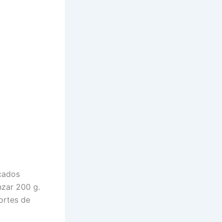
cados
nzar 200 g.
cortes de