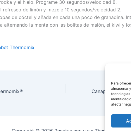
vodka y el hielo. Programe 30 segundos/velocidad 8.
l refresco de limón y mezcle 10 segundos/velocidad 2.
copas de cóctel y añada en cada una poco de granadina. In
a alternando la menta con las bolitas de malón, el kiwi y l
sabet Thermomix
Para ofrecer
almacenar y/
Thermomix®
tecnologías
identificaci
afectar nega
A
Copyright © 2026 Recetas con y sin Thermomix