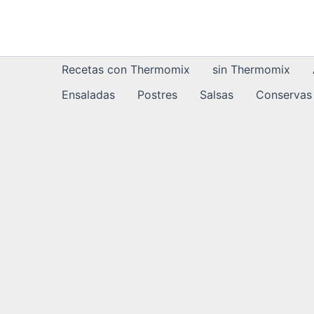
Ir
al
contenido
Recetas con Thermomix
sin Thermomix
Ensaladas
Postres
Salsas
Conservas