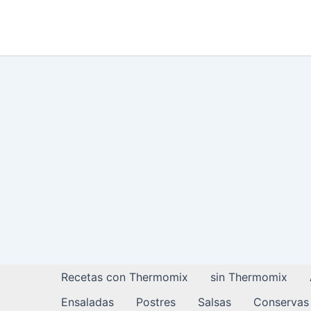
Ir
al
contenido
Recetas con Thermomix
sin Thermomix
Ensaladas
Postres
Salsas
Conservas