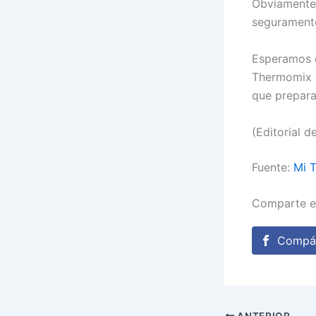
Obviamente 
seguramente
Esperamos q
Thermomix y
que prepara
(Editorial d
Fuente:
Mi 
Comparte e
Compár
ANTERIOR