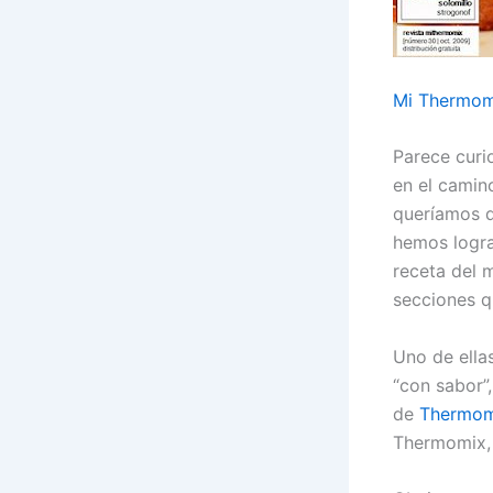
Mi Thermom
Parece curi
en el camin
queríamos d
hemos logra
receta del 
secciones q
Uno de ella
“con sabor”
de
Thermom
Thermomix, 