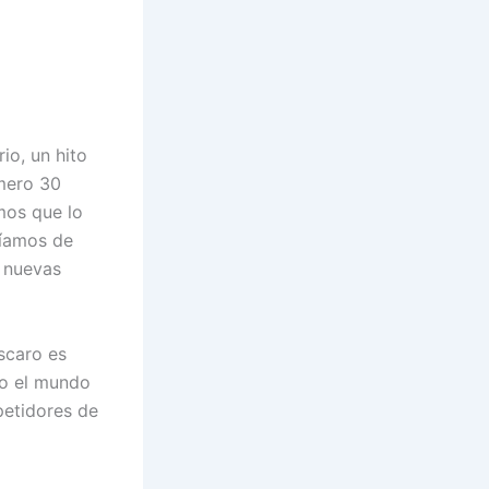
io, un hito
úmero 30
mos que lo
níamos de
 nuevas
escaro es
do el mundo
petidores de