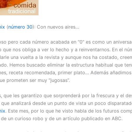
ix
(
número 30
): Con nuevos aires…
oso pero cada número acabada en “0” es como un aniversar
o que nos obliga a ver lo hecho y a reinventarnos. En el n
arle una vuelta a la revista y aunque nos ha costado, cree
do. Hemos buscado eliminar la estructura habitual que te
mes, receta recomendada, primer plato… Además añadimos
ue prometen ser muy “jugosas”.
s, que les garantizo que sorprenderá por la frescura y el d
, que analizará desde un punto de vista un poco disparata
ix
. Este mes, por lo que he visto habla de los futuros com
de un curioso robo y de un artículo publicado en ABC.