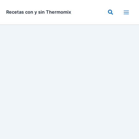
Ir
al
Buscar
Recetas con y sin Thermomix
contenido