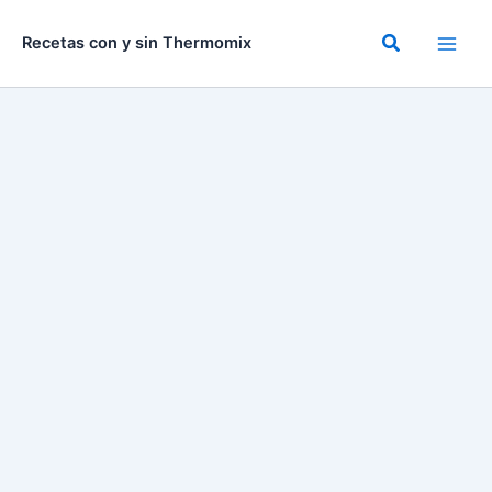
Ir
al
Buscar
Recetas con y sin Thermomix
contenido