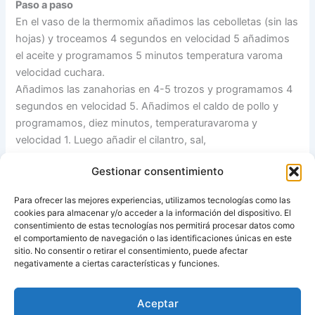
Paso a paso
En el vaso de la thermomix añadimos las cebolletas (sin las
hojas) y troceamos 4 segundos en velocidad 5 añadimos
el aceite y programamos 5 minutos temperatura varoma
velocidad cuchara.
Añadimos las zanahorias en 4-5 trozos y programamos 4
segundos en velocidad 5. Añadimos el caldo de pollo y
programamos, diez minutos, temperaturavaroma y
velocidad 1. Luego añadir el cilantro, sal,
Programamos 25 minutos temperaturavaroma velocidad 1.
Gestionar consentimiento
Dejar que baje un poco la temperatura. Hasta los 90º. y
programar 1 minuto velocidad 5-8-10.
Para ofrecer las mejores experiencias, utilizamos tecnologías como las
Añadir la Nata y mezclar 5 segundos en velocidad 7, sacar
cookies para almacenar y/o acceder a la información del dispositivo. El
al plato y adornar con unas ramita de cilantro.
consentimiento de estas tecnologías nos permitirá procesar datos como
el comportamiento de navegación o las identificaciones únicas en este
sitio. No consentir o retirar el consentimiento, puede afectar
Fuente:
RECETAS CANARIAS CON THERMOMIX
negativamente a ciertas características y funciones.
Aceptar