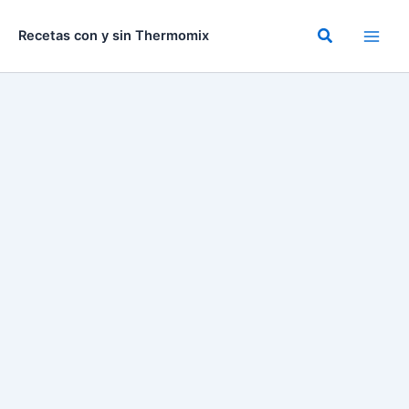
Ir
al
Buscar
Recetas con y sin Thermomix
contenido