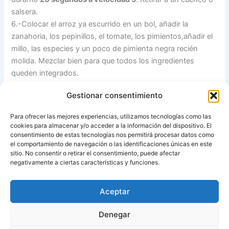
salsera.
6.-Colocar el arroz ya escurrido en un bol, añadir la
zanahoria, los pepinillos, el tomate, los pimientos,añadir el
millo, las especies y un poco de pimienta negra recién
molida. Mezclar bien para que todos los ingredientes
queden integrados.
Servir acompañado del aliño de yogur al aroma de naranja.
Gestionar consentimiento
Nota:
Esta receta se puede preparar con antelación y
Para ofrecer las mejores experiencias, utilizamos tecnologías como las
guardar en la nevera. Pero mejor por separado,no mezcléis
cookies para almacenar y/o acceder a la información del dispositivo. El
la ensalada con el aliño hasta la hora de servir.
consentimiento de estas tecnologías nos permitirá procesar datos como
el comportamiento de navegación o las identificaciones únicas en este
sitio. No consentir o retirar el consentimiento, puede afectar
Fuente:
Recetas para tu Thermomix (más de 300)
negativamente a ciertas características y funciones.
Aceptar
ANTERIOR
SIGUIENTE
Denegar