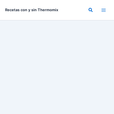
Ir
al
Buscar
Recetas con y sin Thermomix
contenido