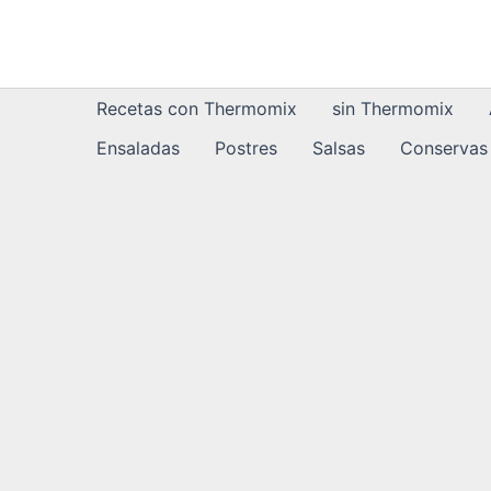
Ir
al
contenido
Recetas con Thermomix
sin Thermomix
Ensaladas
Postres
Salsas
Conservas