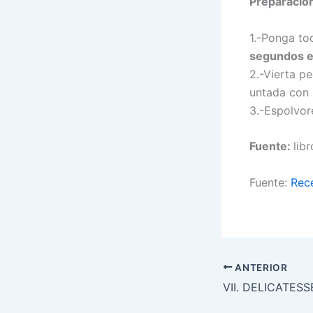
Preparació
1.-Ponga to
segundos e
2.-Vierta p
untada con 
3.-Espolvor
Fuente:
lib
Fuente:
Rec
ANTERIOR
VII. DELICATES