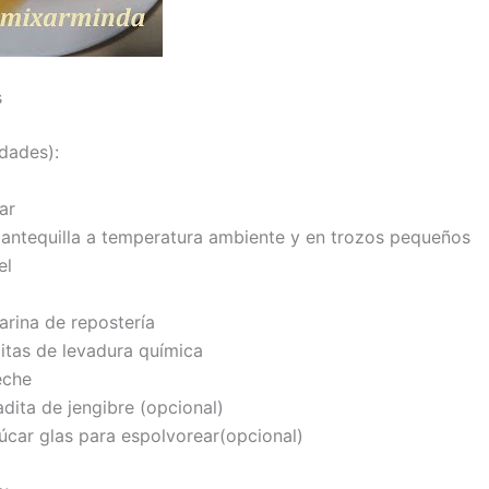
s
idades):
ar
antequilla a temperatura ambiente y en trozos pequeños
el
arina de repostería
itas de levadura química
eche
adita de jengibre (opcional)
úcar glas para espolvorear(opcional)