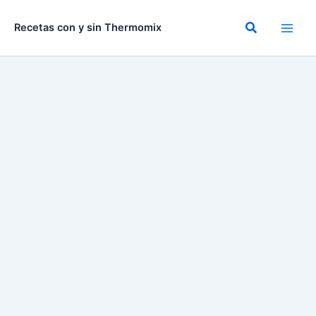
Ir
al
Buscar
Recetas con y sin Thermomix
contenido