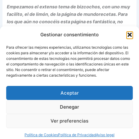
Empezamos el extenso tema de bizcochos, con uno muy
facilito, el de limón, de la página de mundorecetas. Para
los que aún no conocéis esta página es fantástica, no
sólo por las recetas sino también, por el montón de
Gestionar consentimiento
información que recoge en sus foros.
Para ofrecer las mejores experiencias, utilizamos tecnologías como las
cookies para almacenar y/o acceder a la información del dispositivo. El
Receta de bizcocho de limón
consentimiento de estas tecnologías nos permitirá procesar datos como
el comportamiento de navegación o las identificaciones únicas en este
sitio. No consentir o retirar el consentimiento, puede afectar
Fuente:
Recetas Ana Alvarez
negativamente a ciertas características y funciones.
Aceptar
ANTERIOR
SIGUIENTE
Denegar
Ver preferencias
Copyright © 2026 Recetas con y sin Thermomix
Política de Cookies
Política de Privacidad
Aviso legal