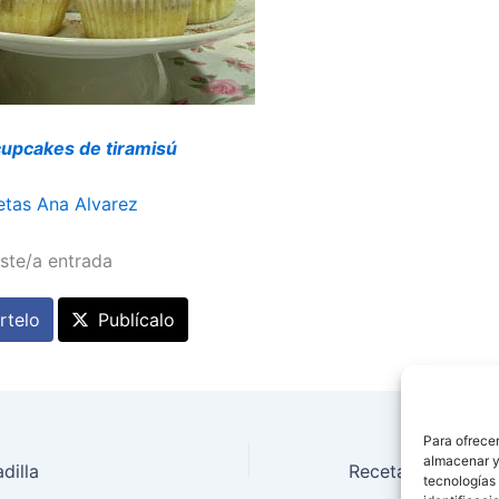
cupcakes de tiramisú
etas Ana Alvarez
ste/a entrada
telo
Publícalo
Para ofrecer
almacenar y/
dilla
tecnologías