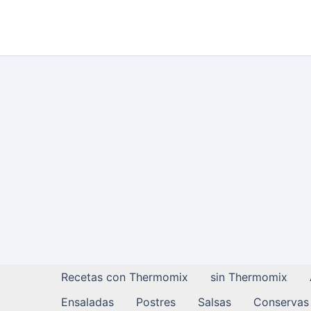
Ir
al
contenido
Recetas con Thermomix
sin Thermomix
Ensaladas
Postres
Salsas
Conservas