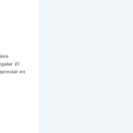
akes
egalar.
El
apreciar en