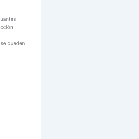
cuantas
occión
o se queden