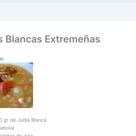
s Blancas Extremeñas
s:
0 gr de Judía Blanca
Cebolla
Dientes de ajos