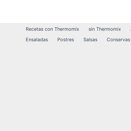
Ir
al
contenido
Recetas con Thermomix
sin Thermomix
Ensaladas
Postres
Salsas
Conservas