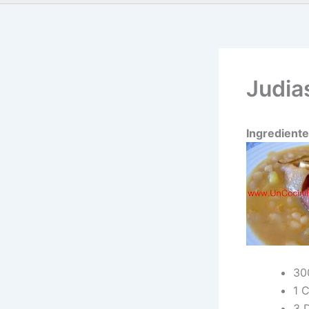
Judia
Ingrediente
30
1 
3 