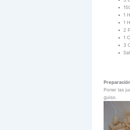
15
1 H
1 
2 
1 
3 
Sal
Preparació
Poner las ju
guiso.