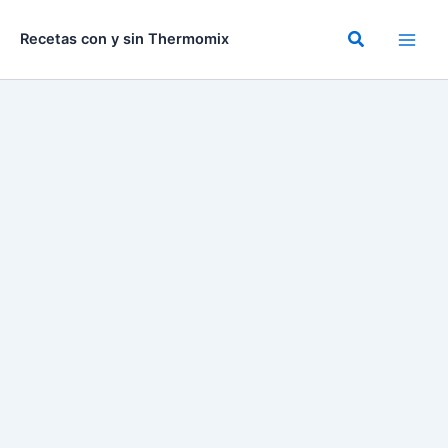
Ir
al
Buscar
Recetas con y sin Thermomix
contenido