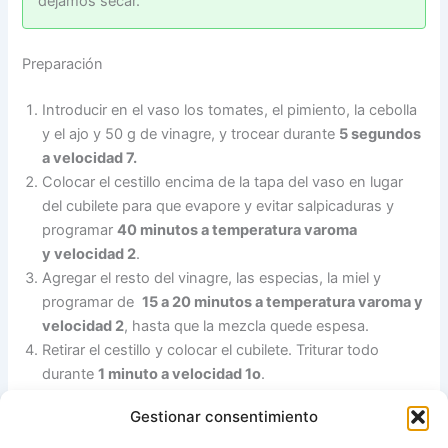
dejamos secar.
Preparación
Introducir en el vaso los tomates, el pimiento, la cebolla
y el ajo y 50 g de vinagre, y trocear durante
5 segundos
a velocidad 7.
Colocar el cestillo encima de la tapa del vaso en lugar
del cubilete para que evapore y evitar salpicaduras y
programar
40 minutos a temperatura varoma
y velocidad 2
.
Agregar el resto del vinagre, las especias, la miel y
programar de
15 a 20 minutos a temperatura varoma y
velocidad 2
, hasta que la mezcla quede espesa.
Retirar el cestillo y colocar el cubilete. Triturar todo
durante
1 minuto a velocidad 1o
.
Si queremos conservar el Ketchup durante bastante
Gestionar consentimiento
tiempo, volcamos la preparación en un tarro de cristal
bien limpio (tal como indicamos en las notas y