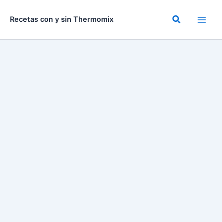
Ir
al
Buscar
Recetas con y sin Thermomix
contenido