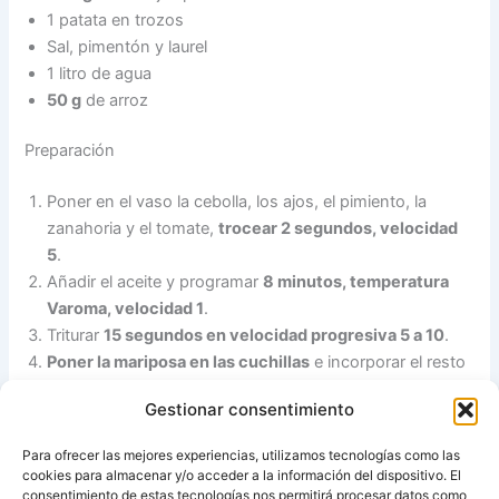
1 patata en trozos
Sal, pimentón y laurel
1 litro de agua
50 g
de arroz
Preparación
Poner en el vaso la cebolla, los ajos, el pimiento, la
zanahoria y el tomate,
trocear 2 segundos, velocidad
5
.
Añadir el aceite y programar
8 minutos, temperatura
Varoma, velocidad 1
.
Triturar
15 segundos en velocidad progresiva 5 a 10
.
Poner la mariposa en las cuchillas
e incorporar el resto
de ingredientes,
menos el arroz
y
programar 20
Gestionar consentimiento
minutos, 100º, giro a la izquierda, velocidad cuchara
.
Añadir el arroz y
programar 13 minutos, 100º, giro a la
Para ofrecer las mejores experiencias, utilizamos tecnologías como las
izquierda, velocidad cuchara
.
cookies para almacenar y/o acceder a la información del dispositivo. El
Dejar reposar unos minutos y servir.
consentimiento de estas tecnologías nos permitirá procesar datos como