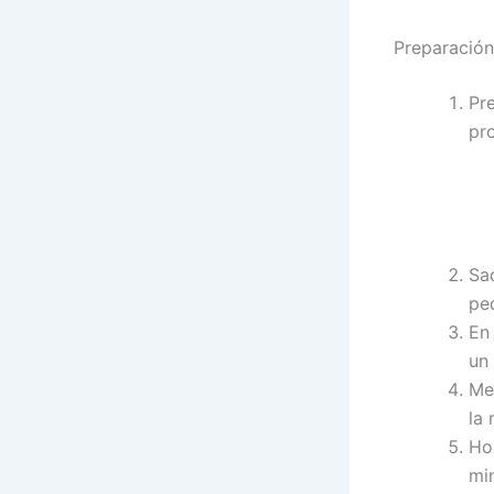
Preparación
Pr
pr
Sa
pe
En
un
Me
la 
Ho
mi