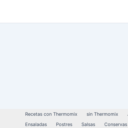
Ir
al
contenido
Recetas con Thermomix
sin Thermomix
Ensaladas
Postres
Salsas
Conservas