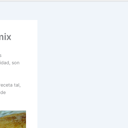
mix
s
idad, son
eceta tal,
 de