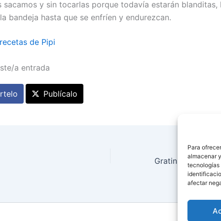
s sacamos y sin tocarlas porque todavía estarán blanditas,
 la bandeja hasta que se enfríen y endurezcan.
recetas de Pipi
ste/a entrada
telo
Publícalo
Para ofrecer
almacenar y/
tecnologías
identificaci
afectar nega
A