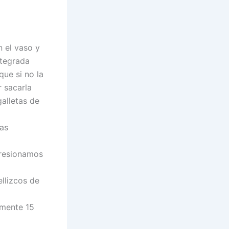
n el vaso y
ntegrada
ue si no la
 sacarla
alletas de
as
presionamos
llizcos de
mente 15