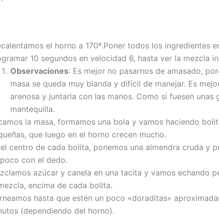
ecalentamos el horno a 170º.Poner todos los ingredientes e
ogramar 10 segundos en velocidad 6, hasta ver la mezcla i
Observaciones
: Es mejor no pasarnos de amasado, porq
masa se queda muy blanda y difícil de manejar. Es mejor
arenosa y juntarla con las manos. Como si fuesen unas g
mantequilla.
camos la masa, formamos una bola y vamos haciendo bolit
queñas, que luego en el horno crecen mucho.
 el centro de cada bolita, ponemos una almendra cruda y 
 poco con el dedo.
zclamos azúcar y canela en una tacita y vamos echando pe
mezcla, encima de cada bolita.
rneamos hasta que estén un poco «doraditas» aproximada
nutos (dependiendo del horno).