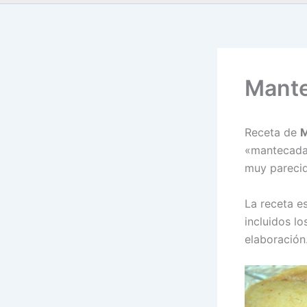
Mante
Receta de
M
«mantecadas
muy parecid
La receta es
incluidos l
elaboración