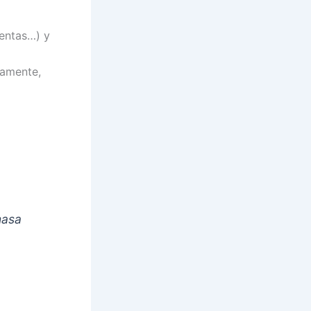
entas…) y
damente,
masa