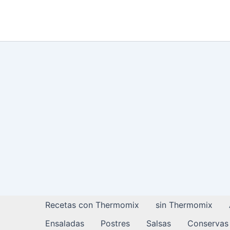
Ir
al
contenido
Recetas con Thermomix
sin Thermomix
Ensaladas
Postres
Salsas
Conservas