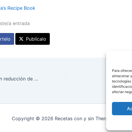
a’s Recipe Book
ste/a entrada
telo
Publícalo
Para ofrecer
almacenar y/
Champiñones con reducción de PX y miel
PLUMCAK
tecnologías
identificaci
afectar nega
A
Copyright © 2026 Recetas con y sin Thermomix