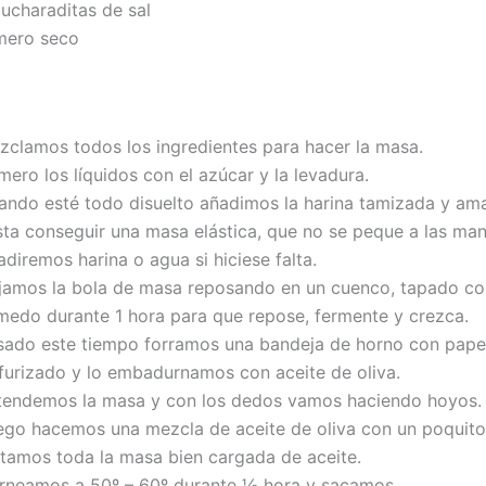
cucharaditas de sal
mero seco
zclamos todos los ingredientes para hacer la masa.
mero los líquidos con el azúcar y la levadura.
ando esté todo disuelto añadimos la harina tamizada y a
sta conseguir una masa elástica, que no se peque a las man
diremos harina o agua si hiciese falta.
jamos la bola de masa reposando en un cuenco, tapado co
medo durante 1 hora para que repose, fermente y crezca.
sado este tiempo forramos una bandeja de horno con papel
lfurizado y lo embadurnamos con aceite de oliva.
tendemos la masa y con los dedos vamos haciendo hoyos.
ego hacemos una mezcla de aceite de oliva con un poquito
ntamos toda la masa bien cargada de aceite.
rneamos a 50º – 60º durante ½ hora y sacamos.