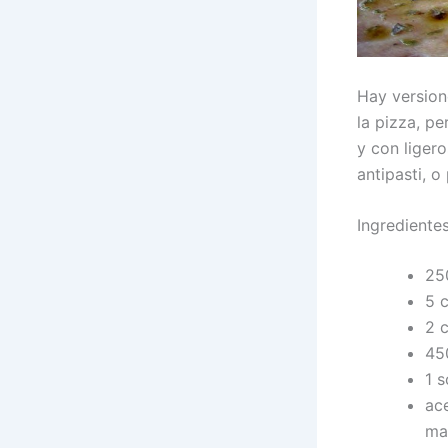
Hay version
la pizza, p
y con liger
antipasti, o
Ingrediente
25
5 
2 
450
1 s
ace
ma