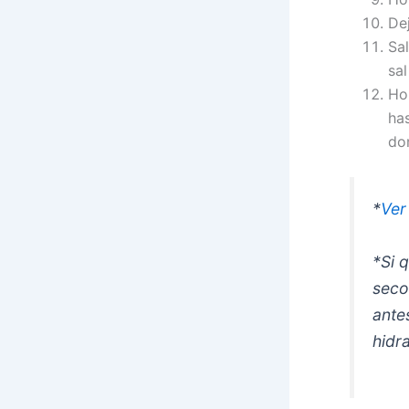
De
Sa
sal
Ho
ha
do
*
Ver
*Si 
seco
ante
hidr