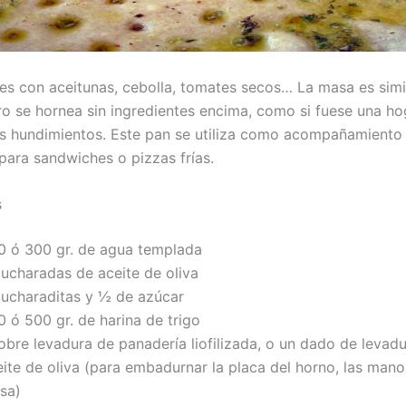
es con aceitunas, cebolla, tomates secos… La masa es simil
ero se hornea sin ingredientes encima, como si fuese una ho
os hundimientos. Este pan se utiliza como acompañamiento 
 para sandwiches o pizzas frías.
s
0 ó 300 gr. de agua templada
cucharadas de aceite de oliva
cucharaditas y ½ de azúcar
 ó 500 gr. de harina de trigo
obre levadura de panadería liofilizada, o un dado de levadu
ite de oliva (para embadurnar la placa del horno, las manos
sa)