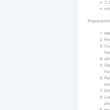
2 
ro
Preparación
Me
Pri
Cu
ha
Aña
De
hú
Pa
su
Ex
Lu
pi
Ho