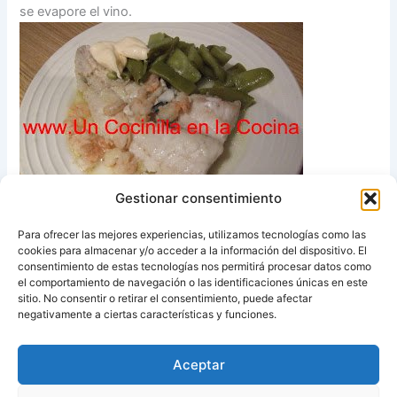
se evapore el vino.
Gestionar consentimiento
Para ofrecer las mejores experiencias, utilizamos tecnologías como las
Añadir las judías verde del día anterior y servir en un plato.
cookies para almacenar y/o acceder a la información del dispositivo. El
Este esta buenisimo..
consentimiento de estas tecnologías nos permitirá procesar datos como
el comportamiento de navegación o las identificaciones únicas en este
sitio. No consentir o retirar el consentimiento, puede afectar
Fuente:
Un Cocinilla en la Cocina
negativamente a ciertas características y funciones.
Aceptar
ANTERIOR
SIGUIENTE