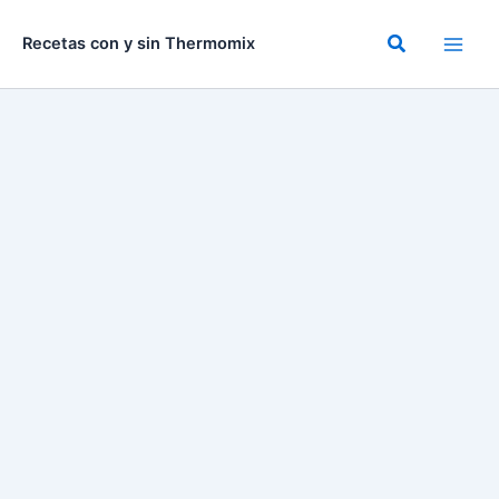
Ir
al
Buscar
Recetas con y sin Thermomix
contenido