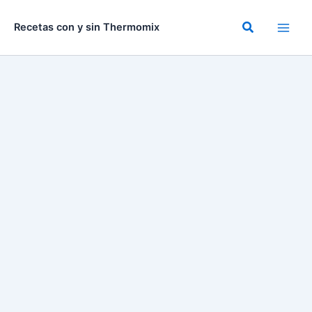
Ir
al
Buscar
Recetas con y sin Thermomix
contenido