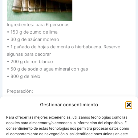
Ingredientes: para 6 personas
• 150 g de zumo de lima
• 30 g de azúcar moreno
• 1 puñado de hojas de menta o hierbabuena. Reserve
algunas para decorar
• 200 g de ron blanco
• 50 g de soda o agua mineral con gas
• 800 g de hielo
Preparación:
• Ponga en el vaso el zumo de lima, el azúcar y las hojas de
Gestionar consentimiento
menta(o hierbabuena). Programe 5 segundos, velocidad 7.
• Añada el ron, la soda (o agua mineral) y los hielos.
Para ofrecer las mejores experiencias, utilizamos tecnologías como las
Programe 20 segundos, velocidad progresiva 5-10.
cookies para almacenar y/o acceder a la información del dispositivo. El
• Sirva inmediatamente y decore con hojas de menta.
consentimiento de estas tecnologías nos permitirá procesar datos como
el comportamiento de navegación o las identificaciones únicas en este