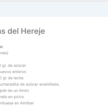
as del Hereje
s:
onas)
0 gr. de azúcar
huevos enteros
0 gr de leche
ucharadita de azúcar avainillada.
piel de un limón
nela en polvo
anbuesa en Almibar