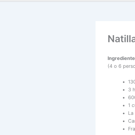
Natill
Ingrediente
(4 o 6 pers
13
3 
60
1 c
La 
Ca
Fr