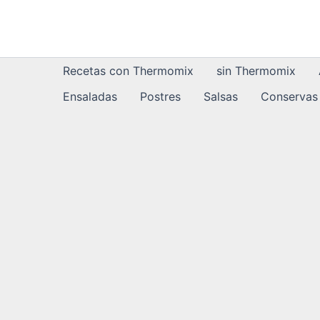
Ir
al
contenido
Recetas con Thermomix
sin Thermomix
Ensaladas
Postres
Salsas
Conservas