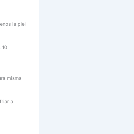
enos la piel
, 10
ura misma
riar a