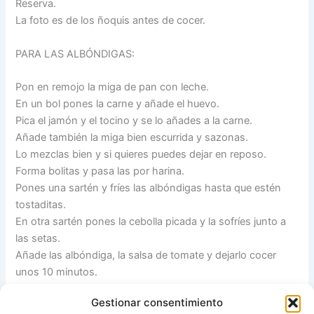
Reserva.
La foto es de los ñoquis antes de cocer.
PARA LAS ALBÓNDIGAS:
Pon en remojo la miga de pan con leche.
En un bol pones la carne y añade el huevo.
Pica el jamón y el tocino y se lo añades a la carne.
Añade también la miga bien escurrida y sazonas.
Lo mezclas bien y si quieres puedes dejar en reposo.
Forma bolitas y pasa las por harina.
Pones una sartén y fríes las albóndigas hasta que estén
tostaditas.
En otra sartén pones la cebolla picada y la sofríes junto a
las setas.
Añade las albóndiga, la salsa de tomate y dejarlo cocer
unos 10 minutos.
Añade el vino y deja cocer otros 20 minutos tapados.
Gestionar consentimiento
Cuando ya haya pasado este tiempo añade a la sartén los