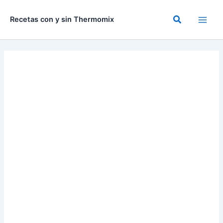
Ir
al
Buscar
Recetas con y sin Thermomix
contenido