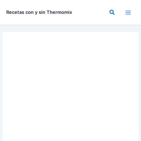
Ir
al
Buscar
Recetas con y sin Thermomix
contenido