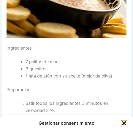
Ingredientes
7 palitos de mar
3 quesitos
1 lata de atún con su aceite (mejor de oliva)
Preparación
Batir todos los ingredientes 3 minutos en
velocidad 3 ½.
Poner en un cuenco y servir con los biscotes para
Gestionar consentimiento
untar. Los que más me gustan a mi son los de la
foto, los podéis encontrar de la marca DIA a muy