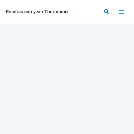
Ir
al
Buscar
Recetas con y sin Thermomix
contenido