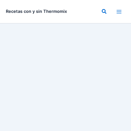
Ir
al
Buscar
Recetas con y sin Thermomix
contenido