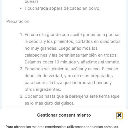
buena)
1 cucharada sopera de cacao en polvo
Preparación
En una olla grande con aceite ponemos a pochar
la cebolla y los pimientos, cortados en cuadrados
no muy grandes. Luego añadimos los
calabacines y las berenjenas también en trozos.
Dejamos cocer 10 minutos y añadimos el tomate.
Echamos sal, pimienta, azúcar y cacao. El cacao
debe ser de verdad, y no de esos preparados
para hacer a la taza que incorporan harinas y
otros ingredientes.
Cocemos hasta que la berenjena esté tierna (que
es lo más duro del guiso).
Es curioso esta forma de prepararlo porque
Gestionar consentimiento
cuando se huele, primero notamos el caco, luego
el guiso, luego otra vez el cacao. Si afinamos la
Para ofrecer las mejores experiencias, utilizamos tecnologías como las