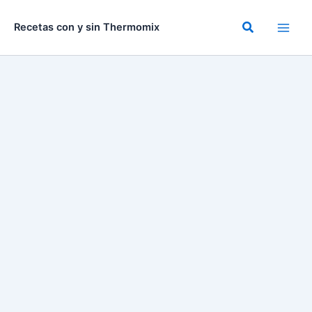
Ir
al
Buscar
Recetas con y sin Thermomix
contenido