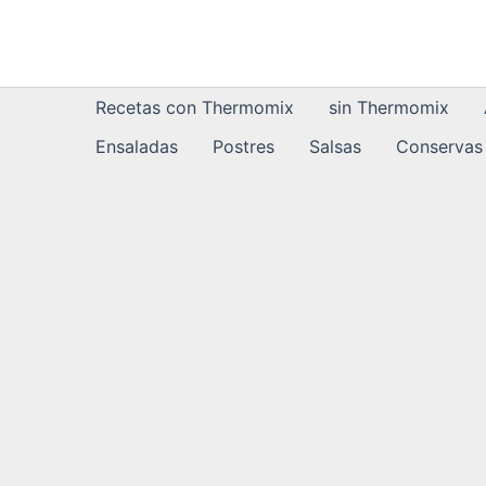
Ir
al
contenido
Recetas con Thermomix
sin Thermomix
Ensaladas
Postres
Salsas
Conservas