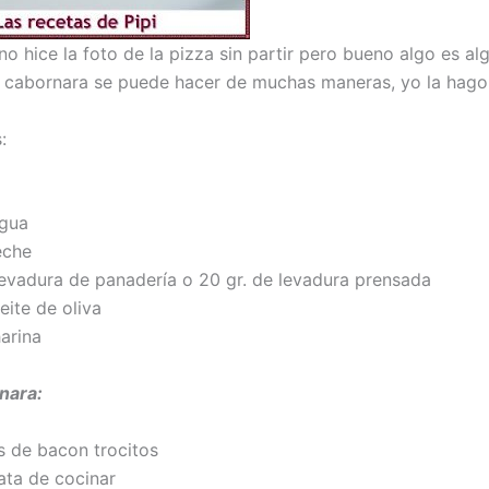
no hice la foto de la pizza sin partir pero bueno algo es a
a cabornara se puede hacer de muchas maneras, yo la hago 
:
agua
eche
levadura de panadería o 20 gr. de levadura prensada
eite de oliva
harina
nara:
s de bacon trocitos
ata de cocinar