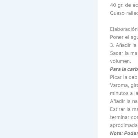
40 gr. de ac
Queso ralla
Elaboración
Poner el agu
3. Añadir la
Sacar la ma
volumen.
Para la car
Picar la ce
Varoma, giro
minutos a l
Añadir la n
Estirar la m
terminar co
aproximada
Nota: Pode