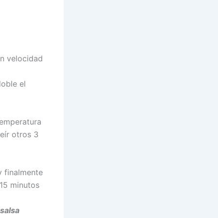
en velocidad
oble el
 temperatura
eír otros 3
y finalmente
 15 minutos
salsa