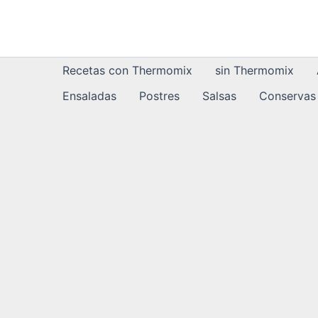
Ir
al
contenido
Recetas con Thermomix
sin Thermomix
Ensaladas
Postres
Salsas
Conservas