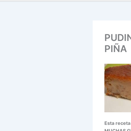
PUDI
PIÑA
Esta recet
MUCHAS GR