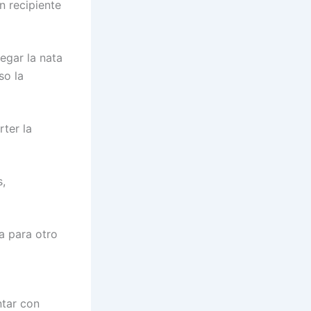
n recipiente
egar la nata
so la
rter la
s,
ía para otro
ntar con