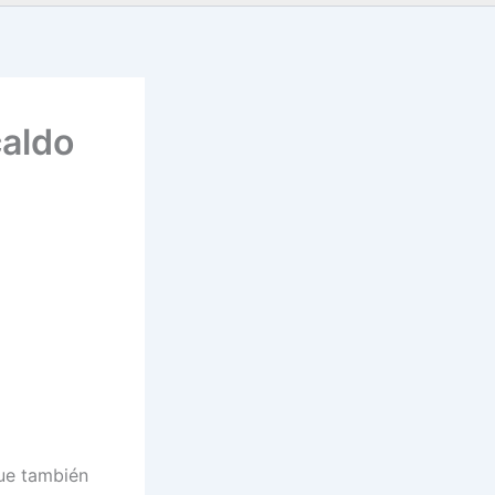
caldo
ue también