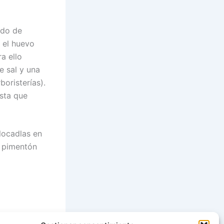
ldo de
s el huevo
ra ello
e sal y una
oristerías).
asta que
olocadlas en
e pimentón