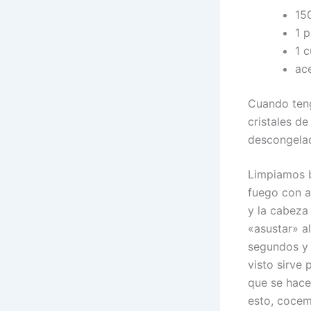
150
1 p
1 c
ace
Cuando teng
cristales d
descongelad
Limpiamos b
fuego con a
y la cabeza
«asustar» a
segundos y 
visto sirve
que se hace
esto, cocem