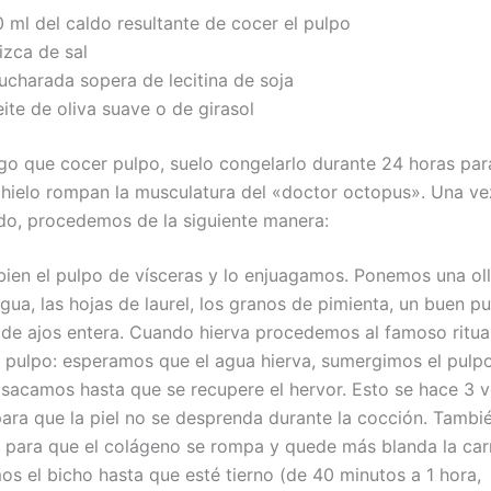
 ml del caldo resultante de cocer el pulpo
izca de sal
ucharada sopera de lecitina de soja
ite de oliva suave o de girasol
o que cocer pulpo, suelo congelarlo durante 24 horas par
e hielo rompan la musculatura del «doctor octopus». Una ve
o, procedemos de la siguiente manera:
ien el pulpo de vísceras y lo enjuagamos. Ponemos una oll
gua, las hojas de laurel, los granos de pimienta, un buen p
 de ajos entera. Cuando hierva procedemos al famoso ritua
l pulpo: esperamos que el agua hierva, sumergimos el pulp
sacamos hasta que se recupere el hervor. Esto se hace 3 v
 para que la piel no se desprenda durante la cocción. Tambi
 para que el colágeno se rompa y quede más blanda la ca
os el bicho hasta que esté tierno (de 40 minutos a 1 hora,