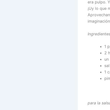
era pulpo. 
¡Uy lo que m
Aprovechand
imaginación
Ingredientes
1 
2 h
un
sal
1 
pi
para la sals