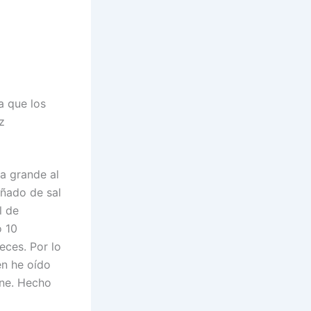
a que los
z
a grande al
uñado de sal
l de
o 10
eces. Por lo
én he oído
rne. Hecho