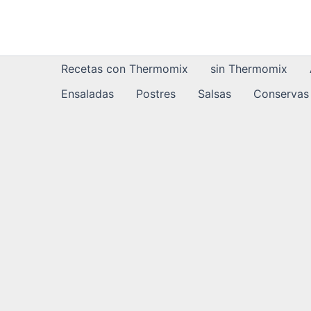
Ir
al
contenido
Recetas con Thermomix
sin Thermomix
Ensaladas
Postres
Salsas
Conservas