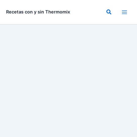
Ir
al
Buscar
Recetas con y sin Thermomix
contenido