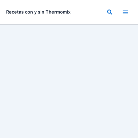
Ir
al
Buscar
Recetas con y sin Thermomix
contenido