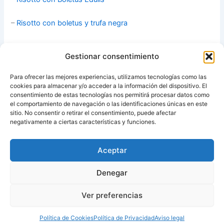
–
Risotto con boletus y trufa negra
–
Risotto
con setas [Thermomix]
Gestionar consentimiento
–
Risotto de verduras al azafrán
Para ofrecer las mejores experiencias, utilizamos tecnologías como las
cookies para almacenar y/o acceder a la información del dispositivo. El
–
Torta de arroz a la turca [Thermomix]
consentimiento de estas tecnologías nos permitirá procesar datos como
el comportamiento de navegación o las identificaciones únicas en este
sitio. No consentir o retirar el consentimiento, puede afectar
Fuente:
María’s Recipe Book
negativamente a ciertas características y funciones.
Aceptar
ANTERIOR
SIGUIENTE
Denegar
Ver preferencias
Copyright © 2026 Recetas con y sin Thermomix
Política de Cookies
Política de Privacidad
Aviso legal