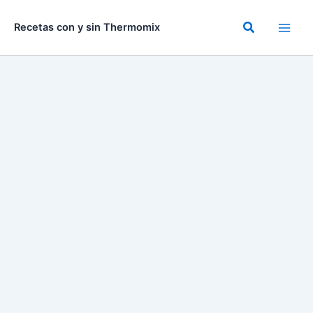
Ir
al
Buscar
Recetas con y sin Thermomix
contenido