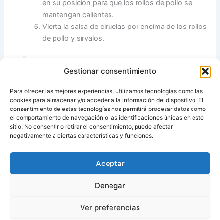
en su posición para que los rollos de pollo se
mantengan calientes.
Vierta la salsa de ciruelas por encima de los rollos
de pollo y sírvalos.
Gestionar consentimiento
Fuente
: Libro lo mejor de nuestros
recetarios con thermomix
Para ofrecer las mejores experiencias, utilizamos tecnologías como las
cookies para almacenar y/o acceder a la información del dispositivo. El
consentimiento de estas tecnologías nos permitirá procesar datos como
el comportamiento de navegación o las identificaciones únicas en este
sitio. No consentir o retirar el consentimiento, puede afectar
Fuente:
Recetas para tu Thermomix
negativamente a ciertas características y funciones.
Aceptar
ANTERIOR
SIGUIENTE
Denegar
Ver preferencias
Copyright © 2026 Recetas con y sin Thermomix