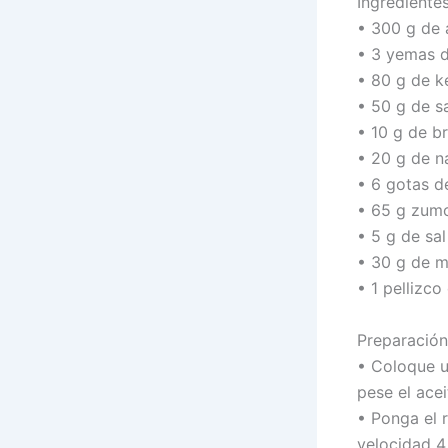
Ingredientes
• 300 g de a
• 3 yemas 
• 80 g de k
• 50 g de sa
• 10 g de b
• 20 g de na
• 6 gotas d
• 65 g zumo
• 5 g de sal
• 30 g de m
• 1 pellizco
Preparación
• Coloque u
pese el acei
• Ponga el 
velocidad 4