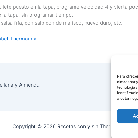
bilete puesto en la tapa, programe velocidad 4 y vierta po
e la tapa, sin programar tiempo.
 salsa fría, con salpicón de marisco, huevo duro, etc.
sabet Thermomix
Para ofrecer
almacenar y/
Bombones de Avellana y Almendra Thermomix®
Receta de
tecnologías
identificaci
afectar nega
A
Copyright © 2026 Recetas con y sin Thermomix