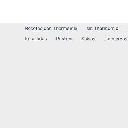
Ir
al
contenido
Recetas con Thermomix
sin Thermomix
Ensaladas
Postres
Salsas
Conservas