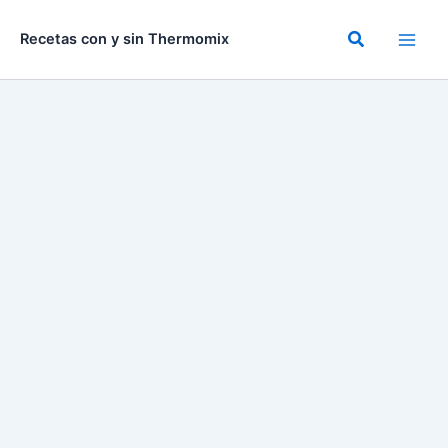
Ir
al
Buscar
Recetas con y sin Thermomix
contenido