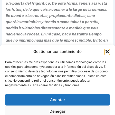
a la puerta del frigorífico. De esta forma, tenéis a la vista
las fotos, de lo que vais a cocinar a lo largo de la semana.
En cuanto a las recetas, propiamente dichas, sino
queréis imprimirlas y tenéis a mano tablet o portátil,
podéis ir viéndolas directamente a medida que vais
haciendo la receta. En mi caso, hace bastante tiempo
que no imprimo nada más que lo imprescindible. Evito en
la medida que puedo, acumular más papeles en casa.
Gestionar consentimiento
Como siempre espero que os guste la propuesta, para
Para ofrecer las mejores experiencias, utilizamos tecnologías como las
esta semana.
cookies para almacenar y/o acceder a la información del dispositivo. El
consentimiento de estas tecnologías nos permitirá procesar datos como
el comportamiento de navegación o las identificaciones únicas en este
sitio. No consentir o retirar el consentimiento, puede afectar
Fuente:
Recetas Ana Alvarez
negativamente a ciertas características y funciones.
Aceptar
ANTERIOR
SIGUIENTE
Denegar