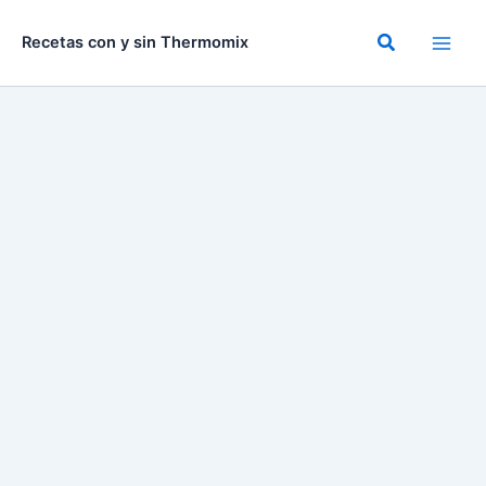
Ir
al
Buscar
Recetas con y sin Thermomix
contenido