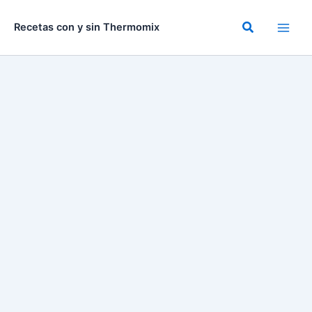
Ir
al
Buscar
Recetas con y sin Thermomix
contenido