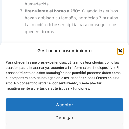
humedecida.
Precaliente el horno a 250º
.
Cuando los suizos
hayan doblado su tamaño, hornéelos 7 minutos.
La cocción debe ser rápida para conseguir que
queden tiernos.
Nota
:
con esta misma masa puede hacer
medias noches,
Gestionar consentimiento
tomando porciones de 25 g sin cortar ni azucarar,
simplemente pintadas con huevo batido. Puede adornar
Para ofrecer las mejores experiencias, utilizamos tecnologías como las
espolvoreando semillas de amapola o de sésamo. Hornee
cookies para almacenar y/o acceder a la información del dispositivo. El
5 minutos a 250º.
consentimiento de estas tecnologías nos permitirá procesar datos como
el comportamiento de navegación o las identificaciones únicas en este
sitio. No consentir o retirar el consentimiento, puede afectar
Fuente:
Thermomix Antequera
negativamente a ciertas características y funciones.
Aceptar
ANTERIOR
SIGUIENTE
Denegar