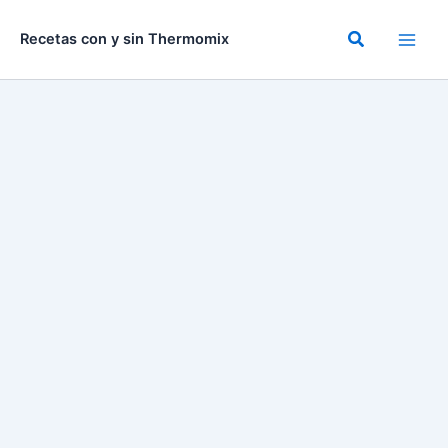
Ir
al
Buscar
Recetas con y sin Thermomix
contenido