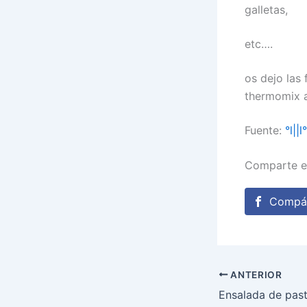
galletas,
etc….
os dejo las 
thermomix a
Fuente:
°l||
Comparte e
Compár
ANTERIOR