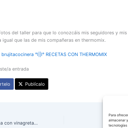
fotos del taller para que lo conozcáis mis seguidores y mis
 igual que las de mis compañeras en thermomix.
l° brujitacocinera °l||l° RECETAS CON THERMOMIX
ste/a entrada
telo
Publícalo
Para ofrecer
almacenar y/
Ensalada de pasta con vinagreta de tomate y albahaca
CAN
tecnologías