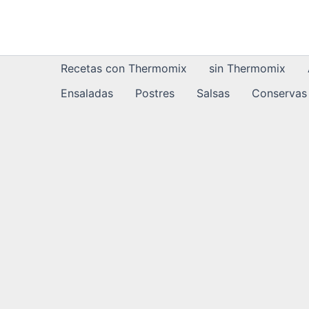
Ir
al
contenido
Recetas con Thermomix
sin Thermomix
Ensaladas
Postres
Salsas
Conservas