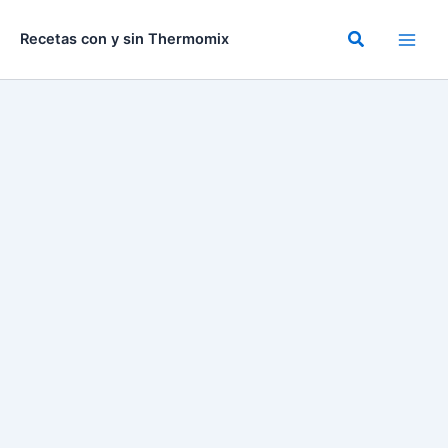
Ir
al
Buscar
Recetas con y sin Thermomix
contenido