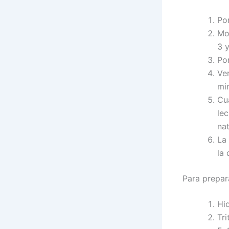
Po
Mo
3 
Po
Ver
mi
Cua
le
na
La
la 
Para prepar
Hid
Tri