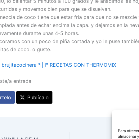
10, lo calentar 5 minutos a 100 grados y le añadimos las ho
curridas y movemos bien para que se disuelvan.
mezcla de coco tiene que estar fría para que no se mezcle 
mplada antes de echar encima la capa. y dejamos en la nev
evamente durante unas 4-5 horas.
coramos con un poco de piña cortada y yo le puse tambié
itas de coco. o guste.
l° brujitacocinera °l||l° RECETAS CON THERMOMIX
ste/a entrada
telo
Publícalo
Para ofrecer
almacenar y/