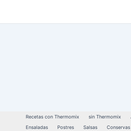
Ir
al
contenido
Recetas con Thermomix
sin Thermomix
Ensaladas
Postres
Salsas
Conservas