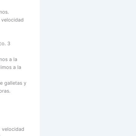
mos.
 velocidad
co. 3
mos a la
dimos a la
 galletas y
oras.
a velocidad