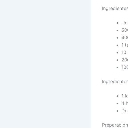
Ingrediente
Una
50
40
1 t
10 
20
100
Ingrediente
1 l
4 h
Do
Preparación