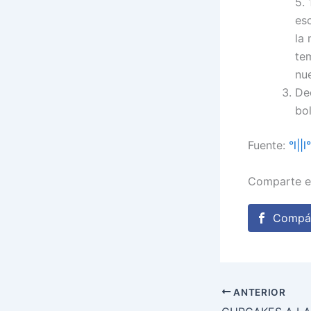
5. 
es
la 
te
nu
De
bol
Fuente:
°l||
Comparte e
Compár
ANTERIOR