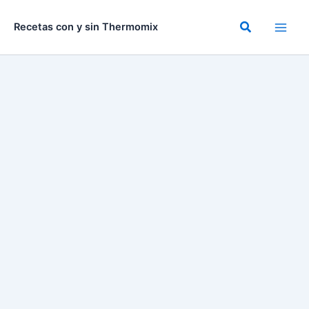
Ir
al
Buscar
Recetas con y sin Thermomix
contenido