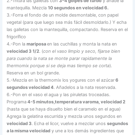
2.-Tritura las galletas con
3-4 golpes de turbo
y añade la
mantequilla. Mezcla
10 segundos en velocidad 6.
3.-Forra el fondo de un molde desmontable, con papel
vegetal (para que luego sea más fácil desmoldarlo.) Y echa
las galletas con la mantequilla, compactando. Reserva en el
frigorífico
4.-Pon la
mariposa
en las cuchillas y monta la nata en
velocidad 3 1/2
. (
con el vaso limpio y seco, fijarse bien
para cuando la nata se monte parar rapidamente la
thermomix porque si se deja mas tiempo se corta
).
Reserva en un bol grande.
5.-Mezcla en la thermomix los yogures con el azúcar
6
segundos velocidad 4
. Añadelos a la nata reservada.
6.-Pon en el vaso el agua y las piruletas troceadas.
Programa
4-5 minutos,temperatura varoma, velocidad 2
(hasta que se haya disuelto bien el caramelo en el agua)
Agrega la gelatina escurrida y mezcla unos segundos en
velocidad 3
. Echa el licor, vuelve a mezclar unos
segundos
a la misma velocidad
y une a los demás ingredientes que