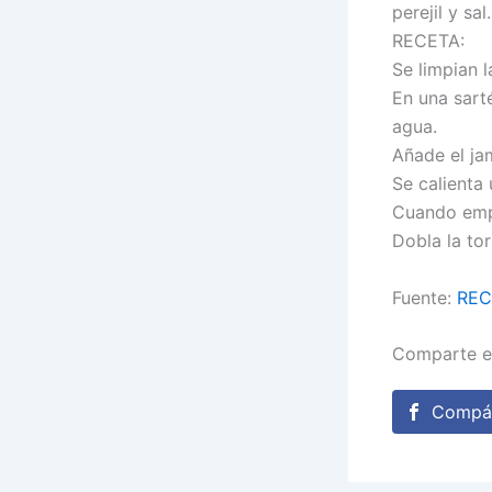
perejil y sal.
RECETA:
Se limpian l
En una sarté
agua.
Añade el ja
Se calienta
Cuando empi
Dobla la tor
Fuente:
REC
Comparte e
Compár