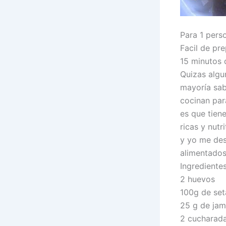
Para 1 pers
Facil de pr
15 minutos 
Quizas algu
mayoría sab
cocinan para
es que tien
ricas y nut
y yo me des
alimentados
Ingredientes
2 huevos
100g de set
25 g de jam
2 cucharada