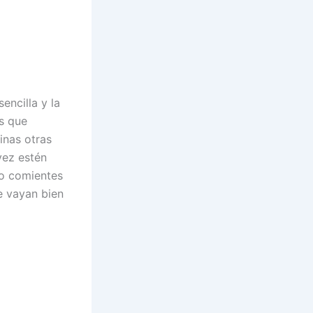
encilla y la
s que
inas otras
vez estén
co comientes
e vayan bien