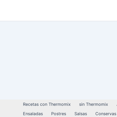
Ir
al
contenido
Recetas con Thermomix
sin Thermomix
Ensaladas
Postres
Salsas
Conservas