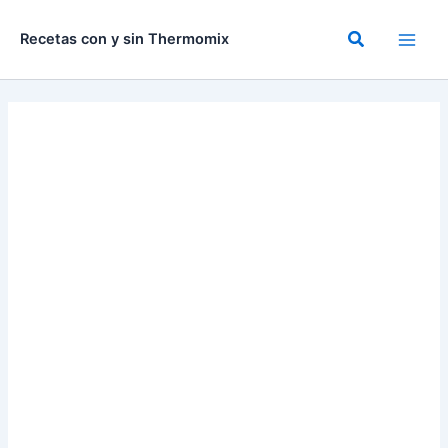
Ir
al
Buscar
Recetas con y sin Thermomix
contenido