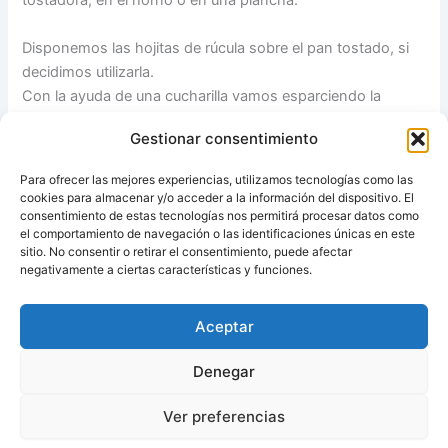
tostadora, en el horno o en una plancha.
Disponemos las hojitas de rúcula sobre el pan tostado, si
decidimos utilizarla.
Con la ayuda de una cucharilla vamos esparciendo la
cebolla caramelizada sobre la rúcula y disponemos los
Gestionar consentimiento
filetitos de bacalao ahumado sobre las tostadas. Listo.
Riquísimo!
Para ofrecer las mejores experiencias, utilizamos tecnologías como las
cookies para almacenar y/o acceder a la información del dispositivo. El
*Recetas de otras tostas
consentimiento de estas tecnologías nos permitirá procesar datos como
el comportamiento de navegación o las identificaciones únicas en este
sitio. No consentir o retirar el consentimiento, puede afectar
Fuente:
María’s Recipe Book
negativamente a ciertas características y funciones.
Aceptar
ANTERIOR
SIGUIENTE
Denegar
Ver preferencias
Copyright © 2026 Recetas con y sin Thermomix