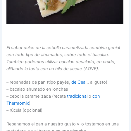
El sabor dulce de la cebolla caramelizada combina genial
con todo tipo de ahumados, sobre todo el bacalao.
También podemos utilizar bacalao desalado, en crudo,
aliñando la tosta con un hilo de aceite (AOVE).
– rebanadas de pan (tipo payés,
de Cea
… al gusto)
– bacalao ahumado en lonchas
– cebolla caramelizada (receta
tradicional
o
con
Thermomix
)
– rúcula (opcional)
Rebanamos el pan a nuestro gusto y lo tostamos en una