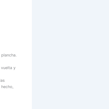
 plancha.
 vuelta y
las
 hecho,