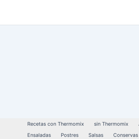
Ir
al
contenido
Recetas con Thermomix
sin Thermomix
Ensaladas
Postres
Salsas
Conservas