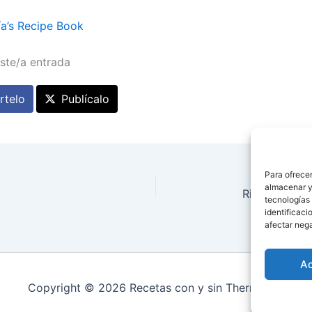
a’s Recipe Book
ste/a entrada
telo
Publícalo
Para ofrecer
almacenar y/
Risotto de ve
tecnologías
identificaci
afectar nega
A
Copyright © 2026 Recetas con y sin Thermomix