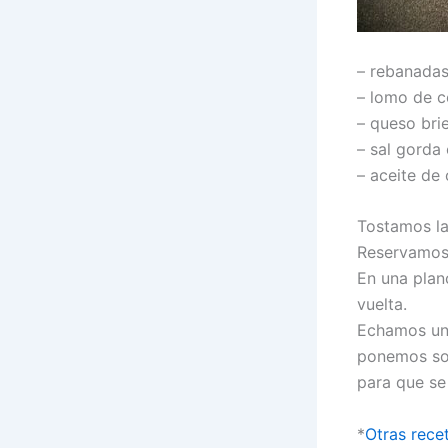
– rebanada
– lomo de 
– queso bri
– sal gorda
– aceite de 
Tostamos la
Reservamos.
En una plan
vuelta.
Echamos una
ponemos sob
para que se
*
Otras rece