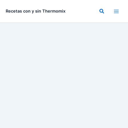
Ir
al
Buscar
Recetas con y sin Thermomix
contenido