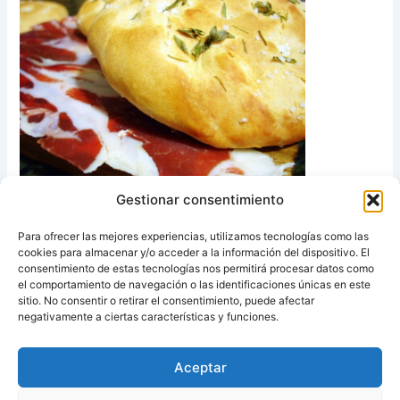
Gestionar consentimiento
Para ofrecer las mejores experiencias, utilizamos tecnologías como las
cookies para almacenar y/o acceder a la información del dispositivo. El
Receta de Focaccia a las finas hierbas
consentimiento de estas tecnologías nos permitirá procesar datos como
el comportamiento de navegación o las identificaciones únicas en este
sitio. No consentir o retirar el consentimiento, puede afectar
Fuente:
Recetas Ana Alvarez
negativamente a ciertas características y funciones.
Aceptar
ANTERIOR
SIGUIENTE