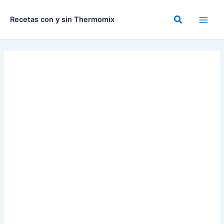
Ir
al
Buscar
Recetas con y sin Thermomix
contenido