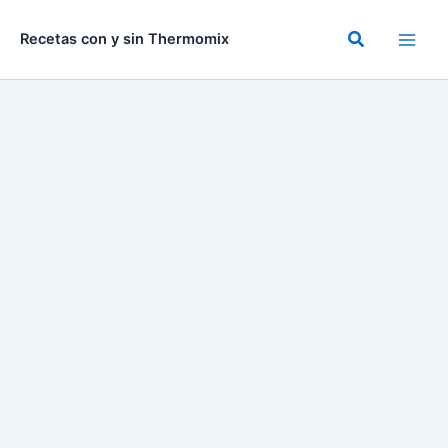
Ir
al
Buscar
Recetas con y sin Thermomix
contenido