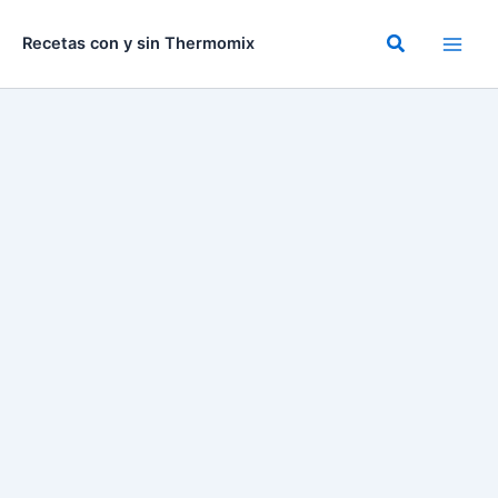
Ir
al
Buscar
Recetas con y sin Thermomix
contenido