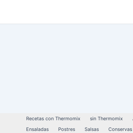
Ir
al
contenido
Recetas con Thermomix
sin Thermomix
Ensaladas
Postres
Salsas
Conservas