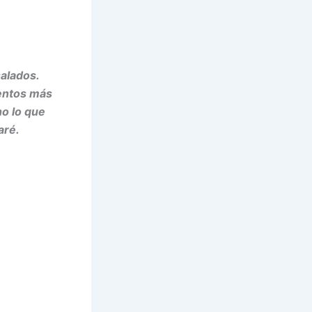
alados.
mentos más
ho lo que
aré.