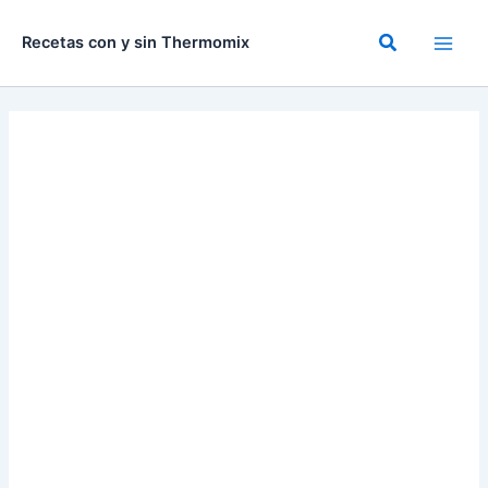
Ir
al
Buscar
Recetas con y sin Thermomix
contenido