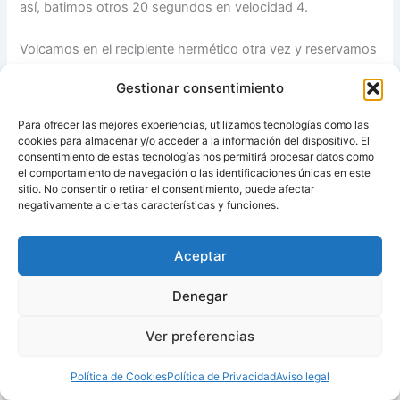
así, batimos otros 20 segundos en velocidad 4.
Volcamos en el recipiente hermético otra vez y reservamos
en el congelador hasta el momento de servir.
Gestionar consentimiento
Servimos en boles con el muesli, las nueces, las perlas de
Para ofrecer las mejores experiencias, utilizamos tecnologías como las
chocolate… Yo me decanto por un poco de miel y nueces,
cookies para almacenar y/o acceder a la información del dispositivo. El
una combinación que me encanta.
consentimiento de estas tecnologías nos permitirá procesar datos como
el comportamiento de navegación o las identificaciones únicas en este
sitio. No consentir o retirar el consentimiento, puede afectar
Fuente:
María’s Recipe Book
negativamente a ciertas características y funciones.
Aceptar
ANTERIOR
SIGUIENTE
Denegar
Ver preferencias
Copyright © 2026 Recetas con y sin Thermomix
Política de Cookies
Política de Privacidad
Aviso legal