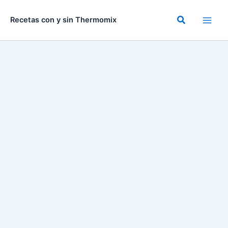
Ir
al
Buscar
Recetas con y sin Thermomix
contenido