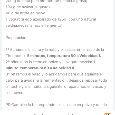
200 g de nata para montar (35%materia grasa).
100 g de azúcar(al gusto).
40 g de leche en polvo.
1 yogurt griego azucarado de 125g (con uno natural
valdria,necesitamos el fermento)
Preparación
1º Echamos la leche y la nata y el azúcar en el vaso de la
Thermomix,
5 minutos,
temperatura 80 a
Velocidad 1
.
2º añadimos la leche en polvo y el yogurt,mezclar
1
minuto, temperatura 80 a Velocidad 4
3º retiramos el vaso y lo abrigamos para que aguante el
calor para ayudar a la fermentación, dejamos reposar toda
la noche y a la mañana siguiente lo repartimos en vasos y
a la nevera.
PD-Tambien lo he preparado sin la leche en polvo y queda
bien muy cremoso.