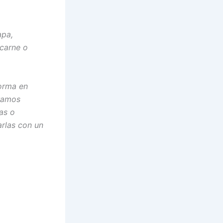
apa,
carne o
forma en
tramos
as o
arlas con un