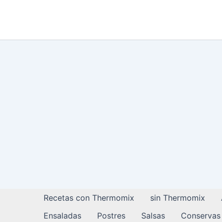
Ir
al
contenido
Recetas con Thermomix
sin Thermomix
Ensaladas
Postres
Salsas
Conservas