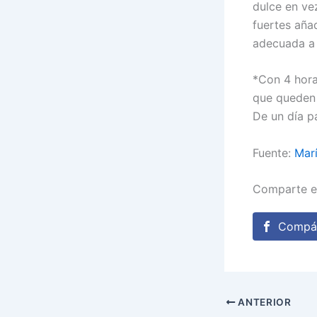
dulce en ve
fuertes aña
adecuada a 
*Con 4 hora
que queden b
De un día p
Fuente:
Marí
Comparte e
Compár
ANTERIOR