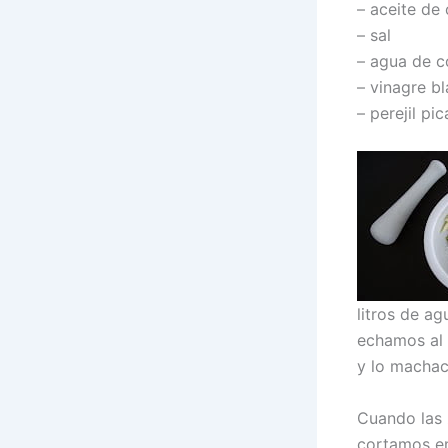
– aceite de 
– sal
– agua de c
– vinagre b
– perejil pi
litros de ag
echamos al 
y lo machac
Cuando las 
cortamos en