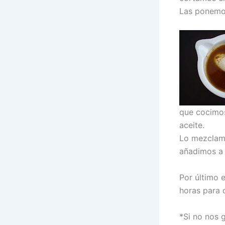
Las ponemos
que cocimos
aceite.
Lo mezclamo
añadimos a 
Por último 
horas para 
*Si no nos 