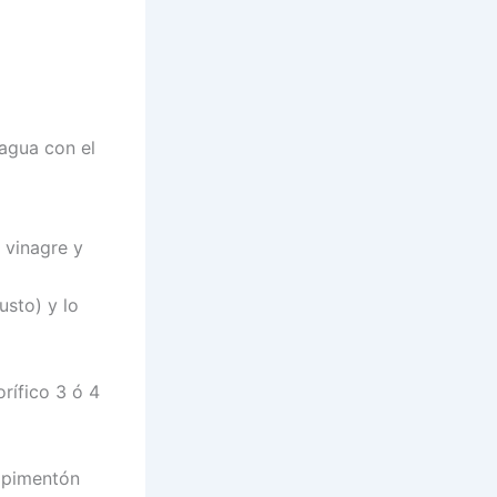
agua con el
 vinagre y
usto) y lo
rífico 3 ó 4
d pimentón