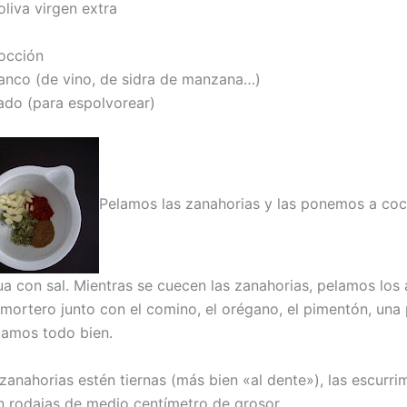
oliva virgen extra
occión
lanco (de vino, de sidra de manzana…)
cado (para espolvorear)
Pelamos las zanahorias y las ponemos a coc
ua con sal. Mientras se cuecen las zanahorias, pelamos los 
mortero junto con el comino, el orégano, el pimentón, una 
amos todo bien.
zanahorias estén tiernas (más bien «al dente»), las escurri
 rodajas de medio centímetro de grosor.