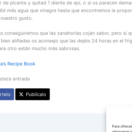
z de picante y quitad 1 diente de ajo, o si os parecen dema
did más agua que vinagre hasta que encontremos la propo
nuestro gusto.
s conseguiremos que las zanahorias cojan sabor, pero si 
ien aliñadas os aconsejo que las dejéis 24 horas en el frig
ara otro están mucho más sabrosas.
a’s Recipe Book
ste/a entrada
telo
Publícalo
Para ofrecer
almacenar y/