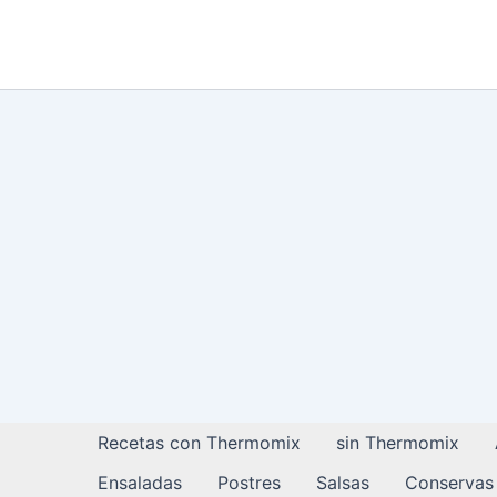
Ir
al
contenido
Recetas con Thermomix
sin Thermomix
Ensaladas
Postres
Salsas
Conservas