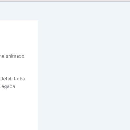
 he animado
detallito ha
llegaba