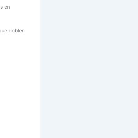
os en
 que doblen