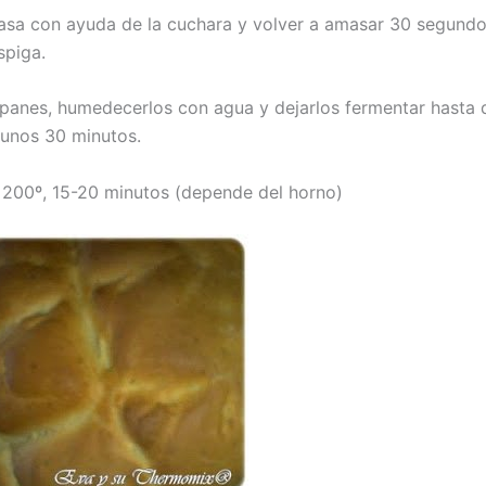
masa con ayuda de la cuchara y volver a amasar 30 segund
spiga.
 panes, humedecerlos con agua y dejarlos fermentar hasta
unos 30 minutos.
 200º, 15-20 minutos (depende del horno)