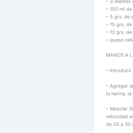
– 3 dientes
– 150 ml de
– 5 grs. de 
– 15 grs. de
– 12 grs. d
– queso rall
MANOS A L
– Introducir
– Agregar l
la harina, la
– Mezclar 3
velocidad e
de 20 a 30 