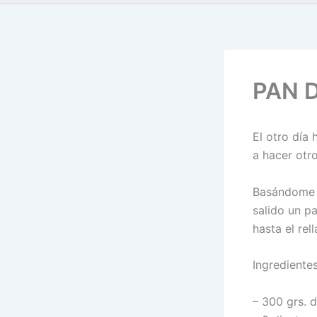
PAN D
El otro día
a hacer otr
Basándome e
salido un p
hasta el rel
Ingredientes
– 300 grs. d