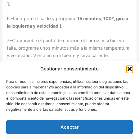
1.
6.-Incorpore el caldo y programe
15 minutos, 100º, giro a
la izquierda y velocidad 1.
7.-Compruebe el punto de cocción del arroz, y si hiciera
falta, programe unos minutos más a la misma temperatura
y velocidad. Vierta en una fuente y sirva caliente.
Gestionar consentimiento
Nota:
Si lo desea puede añadir 1/2 plátano cortado en
trocitos cuando acabe la cocción.
Para ofrecer las mejores experiencias, utilizamos tecnologías como las
cookies para almacenar y/o acceder a la información del dispositivo. El
Fuente:
Libro «101 arroces del mundo con thermomix».
consentimiento de estas tecnologías nos permitirá procesar datos como
el comportamiento de navegación o las identificaciones únicas en este
sitio. No consentir o retirar el consentimiento, puede afectar
Fuente:
Recetas para tu Thermomix
negativamente a ciertas características y funciones.
Aceptar
ANTERIOR
SIGUIENTE