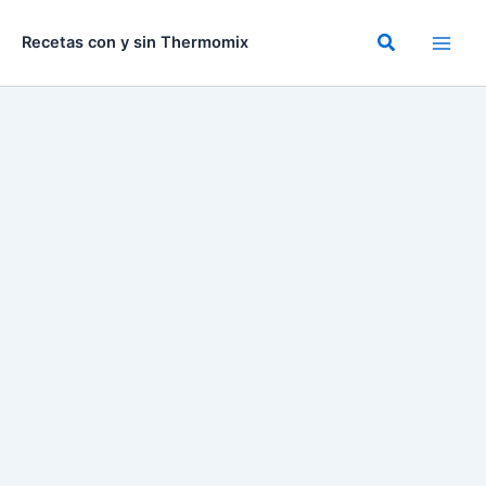
Ir
al
Buscar
Recetas con y sin Thermomix
contenido